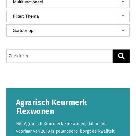
Gezonde planten
Gezonde dieren
Natuur, klimaat en energie
Bodem en water
Platteland en omgeving
Mens, ondernemerschap en onderwijs
Internationaal
Sectoren
Agrarisch Keurmerk
Dier
Flexwonen
Plant
Biologische Landbouw
Multifunctionele landbouw
Geitenhouderij
Akkerbouw
Het Agrarisch Keurmerk Flexwonen, dat in het
voorjaar van 2019 is gelanceerd, borgt de kwaliteit
Kalverhouderij
Biologische Landbouw
Multifunctioneel