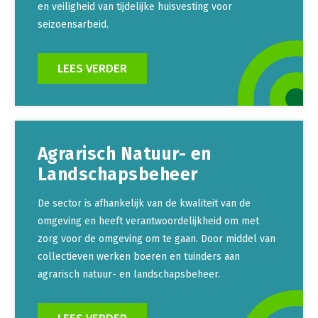
Onderwerpen
en veiligheid van tijdelijke huisvesting voor
Konijnenhouderij
Bollenteelt
Vrouw en Bedrijf
seizoensarbeid.
Nieuws
Melkveehouderij
Bomen, vaste planten en zomerbloemen
Nieuwsabonnement
LEES VERDER
Paardenhouderij
Fruitteelt
Webinars
Pluimveehouderij
Glastuinbouw
Over LTO
Schapenhouderij
Paddenstoelen
LTO Nederland
Varkenshouderij
Vollegrondsgroente
Agrarisch Natuur- en
Landschapsbeheer
Mensen
Vleesveehouderij
Jaarverslag 2023
Bestuur en Directie
De sector is afhankelijk van de kwaliteit van de
omgeving en heeft verantwoordelijkheid om met
Vacatures
Medewerkers
zorg voor de omgeving om te gaan. Door middel van
Pers
Vakgroepbestuurders
collectieven werken boeren en tuinders aan
Contact
agrarisch natuur- en landschapsbeheer.