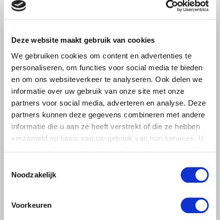
Tweede Kamer afgewezen. Vandaag kwam daar het
bericht bovenop dat de Europese Commissie het
Nederlandse derogatieverzoek heeft afgewezen.
Deze website maakt gebruik van cookies
Lees meer
We gebruiken cookies om content en advertenties te
personaliseren, om functies voor social media te bieden
en om ons websiteverkeer te analyseren. Ook delen we
informatie over uw gebruik van onze site met onze
partners voor social media, adverteren en analyse. Deze
partners kunnen deze gegevens combineren met andere
informatie die u aan ze heeft verstrekt of die ze hebben
verzameld op basis van uw gebruik van hun services. U
gaat akkoord met onze cookies als u onze website blijft
gebruiken.
Toestemmingsselectie
Noodzakelijk
Voorkeuren