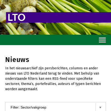
Home
Nieuws
Toekomstvisie
In het nieuwsarchief zijn persberichten, columns en ander
Goed eten
nieuws van LTO Nederland terug te vinden. Met behulp van
onderstaande filters kan een RSS-feed voor specifieke
Mooi groen
sectoren, thema’s, portefeuilles, auteurs of typen berichten
worden aangemaakt.
Sterk ondernemerschap
Transitiepaden
Thema’s