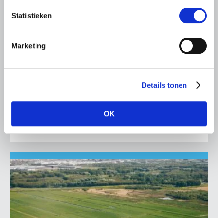
PERSBERICHT
Statistieken
19 DECEMBER 2025
Uitstel volgend Actieprogramma
Marketing
Nitraatrichtlijn: onzekerheid voor
zowel boeren als verbetering
waterkwaliteit
Details tonen
LTO Nederland maakt zich grote zorgen over het
uitblijven van duidelijkheid rond het 8e Actieprogramma
Nitraatrichtlijn (8e APN)…
OK
Lees meer