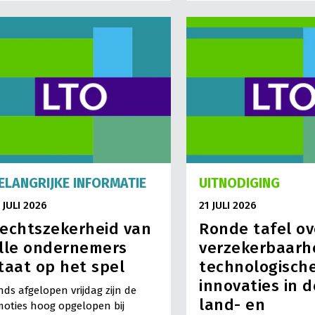
ELANGRIJKE INFORMATIE
UITNODIGING
 JULI 2026
21 JULI 2026
echtszekerheid van
Ronde tafel ov
lle ondernemers
verzekerbaarh
taat op het spel
technologisch
innovaties in d
nds afgelopen vrijdag zijn de
land- en
oties hoog opgelopen bij