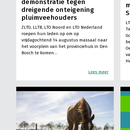
demonstratie tegen
m
dreigende onteigening
S
pluimveehouders
LT
ZLTO, LLTB, LTO Noord en LTO Nederland
T
roepen hun leden op om op
Go
vrijdagochtend 14 augustus massaal naar
b
het voorplein van het provinciehuis in Den
Oe
Bosch te komen…
va
He
Lees meer