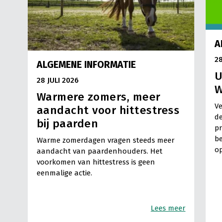
A
28
ALGEMENE INFORMATIE
U
28 JULI 2026
W
Warmere zomers, meer
Ve
aandacht voor hittestress
de
bij paarden
pr
be
Warme zomerdagen vragen steeds meer
op
aandacht van paardenhouders. Het
voorkomen van hittestress is geen
eenmalige actie.
Lees meer