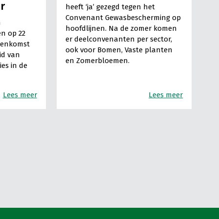
r
heeft ‘ja’ gezegd tegen het
Convenant Gewasbescherming op
n
hoofdlijnen. Na de zomer komen
en op 22
er deelconvenanten per sector,
jeenkomst
ook voor Bomen, Vaste planten
id van
en Zomerbloemen.
es in de
Lees meer
Lees meer