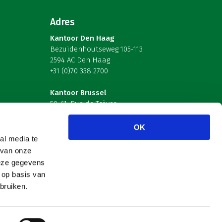
Adres
Kantoor Den Haag
Bezuidenhoutseweg 105-113
2594 AC Den Haag
+31 (0)70 338 2700
Kantoor Brussel
59-61, Rue de Trèves
B-1040 Brussel – België
OK
Volg ons
al media te
 van onze
deze gegevens
 op basis van
bruiken.