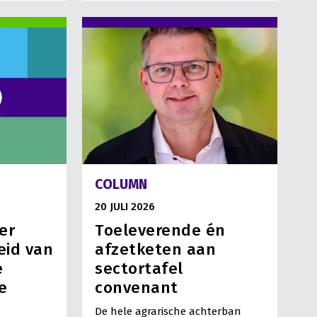
COLUMN
20 JULI 2026
er
Toeleverende én
eid van
afzetketen aan
e
sectortafel
e
convenant
De hele agrarische achterban