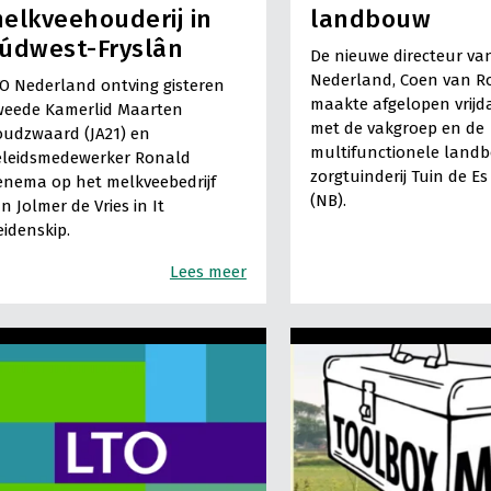
elkveehouderij in
landbouw
údwest-Fryslân
De nieuwe directeur va
Nederland, Coen van R
O Nederland ontving gisteren
maakte afgelopen vrijd
weede Kamerlid Maarten
met de vakgroep en de
udzwaard (JA21) en
multifunctionele landb
eleidsmedewerker Ronald
zorgtuinderij Tuin de E
nema op het melkveebedrijf
(NB).
n Jolmer de Vries in It
idenskip.
Lees meer