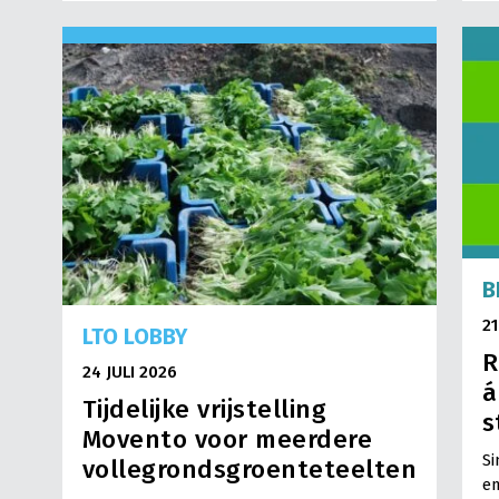
B
21
LTO LOBBY
R
24 JULI 2026
á
Tijdelijke vrijstelling
s
Movento voor meerdere
Si
vollegrondsgroenteteelten
em