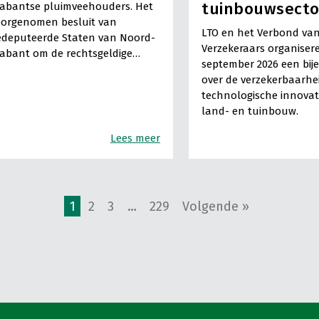
tuinbouwsecto
rabantse pluimveehouders. Het
oorgenomen besluit van
LTO en het Verbond va
edeputeerde Staten van Noord-
Verzekeraars organiser
abant om de rechtsgeldige…
september 2026 een bi
over de verzekerbaarhe
technologische innovati
land- en tuinbouw.
Lees meer
1
2
3
…
229
Volgende »