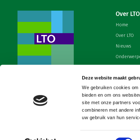
Over LTO
Home
Over LTO
Nieuws
Onderwerp
English
Deze website maakt gebru
Contact
Een ondernemers- en
werkgeversorganisatie met meerwaarde,
We gebruiken cookies om c
Cookies & 
voor een sector met meerwaarde. Dat is
bieden en om ons websitev
Land- en Tuinbouw Organisatie
site met onze partners vo
Nederland (LTO).
combineren met andere inf
uw gebruik van hun service
Toestemmingsselectie