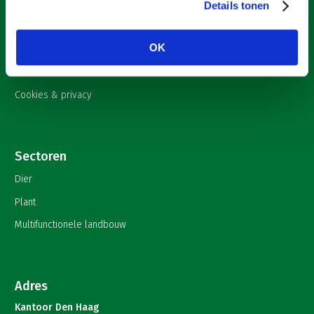
Over LTO
Nieuws
Details tonen
Onderwerpen
LTO Nederland
OK
English
Mensen
Contact
Jaarverslag 2023
Bestuur en Directie
Cookies & privacy
Vacatures
Medewerkers
Pers
Vakgroepbestuurders
Sectoren
Contact
Dier
Plant
Multifunctionele landbouw
Adres
Kantoor Den Haag