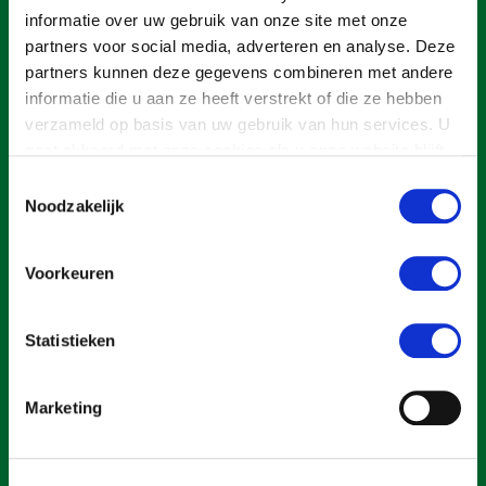
informatie over uw gebruik van onze site met onze
Konijnenhouderij
Bollenteelt
partners voor social media, adverteren en analyse. Deze
Melkveehouderij
Bomen, vaste planten en zomerbloemen
partners kunnen deze gegevens combineren met andere
informatie die u aan ze heeft verstrekt of die ze hebben
Paardenhouderij
Fruitteelt
verzameld op basis van uw gebruik van hun services. U
Pluimveehouderij
Glastuinbouw
gaat akkoord met onze cookies als u onze website blijft
gebruiken.
Toestemmingsselectie
Schapenhouderij
Paddenstoelen
Noodzakelijk
Varkenshouderij
Vollegrondsgroente
Een ondernemers- en werkgeversorganisatie met meerwaarde,
Multifunctionele landbouw
Vleesveehouderij
voor een sector met meerwaarde. Dat is Land- en Tuinbouw
Voorkeuren
Organisatie Nederland (LTO).
Multifunctioneel
Onderwerpen
Statistieken
Vrouw en Bedrijf
Nieuws
Over LTO
Nieuwsabonnement
Marketing
Home
Webinars
Over LTO