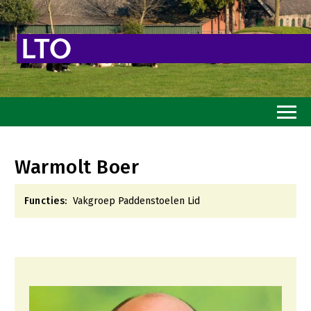
Home
Warmolt Boer
Toekomstvisie
Functies:
Vakgroep Paddenstoelen Lid
Goed eten
Mooi groen
Sterk ondernemerschap
Transitiepaden
Thema’s