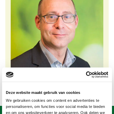
Gezonde planten
Gezonde dieren
Natuur, klimaat en energie
Bodem en water
Platteland en omgeving
Mens, ondernemerschap en onderwijs
Internationaal
Sectoren
Dier
Deze website maakt gebruik van cookies
Plant
Biologische Landbouw
We gebruiken cookies om content en advertenties te
Geitenhouderij
Akkerbouw
personaliseren, om functies voor social media te bieden
Kalverhouderij
Biologische Landbouw
en om ons websiteverkeer te analyseren. Ook delen we