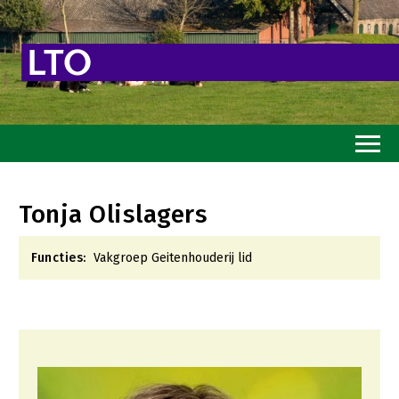
Home
Tonja Olislagers
Toekomstvisie
Functies:
Vakgroep Geitenhouderij lid
Goed eten
Mooi groen
Sterk ondernemerschap
Transitiepaden
Thema’s