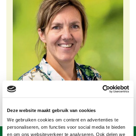
Gezonde planten
Gezonde dieren
Natuur, klimaat en energie
Bodem en water
Platteland en omgeving
Mens, ondernemerschap en onderwijs
Internationaal
Sectoren
Dier
Deze website maakt gebruik van cookies
Plant
Biologische Landbouw
We gebruiken cookies om content en advertenties te
Multifunctionele landbouw
Geitenhouderij
Akkerbouw
personaliseren, om functies voor social media te bieden
Kalverhouderij
Biologische Landbouw
Multifunctioneel
en om ons websiteverkeer te analyseren. Ook delen we