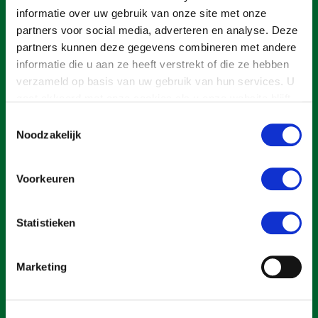
Onderwerpen
informatie over uw gebruik van onze site met onze
Konijnenhouderij
Bollenteelt
Vrouw en Bedrijf
partners voor social media, adverteren en analyse. Deze
Nieuws
Melkveehouderij
Bomen, vaste planten en zomerbloemen
partners kunnen deze gegevens combineren met andere
Nieuwsabonnement
informatie die u aan ze heeft verstrekt of die ze hebben
Paardenhouderij
Fruitteelt
verzameld op basis van uw gebruik van hun services. U
Webinars
Pluimveehouderij
Glastuinbouw
gaat akkoord met onze cookies als u onze website blijft
gebruiken.
Over LTO
Toestemmingsselectie
Schapenhouderij
Paddenstoelen
Noodzakelijk
LTO Nederland
Varkenshouderij
Vollegrondsgroente
Een ondernemers- en werkgeversorganisatie met meerwaarde,
Mensen
Vleesveehouderij
voor een sector met meerwaarde. Dat is Land- en Tuinbouw
Voorkeuren
Organisatie Nederland (LTO).
Jaarverslag 2023
Bestuur en Directie
Vacatures
Medewerkers
Statistieken
Pers
Vakgroepbestuurders
Over LTO
Marketing
Contact
Home
Over LTO