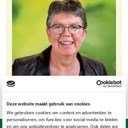
Gezonde planten
Gezonde dieren
Natuur, klimaat en energie
Bodem en water
Platteland en omgeving
Mens, ondernemerschap en onderwijs
Internationaal
Sectoren
Dier
Deze website maakt gebruik van cookies
Plant
Biologische Landbouw
We gebruiken cookies om content en advertenties te
Multifunctionele landbouw
Geitenhouderij
Akkerbouw
personaliseren, om functies voor social media te bieden
Kalverhouderij
Biologische Landbouw
Multifunctioneel
en om ons websiteverkeer te analyseren. Ook delen we