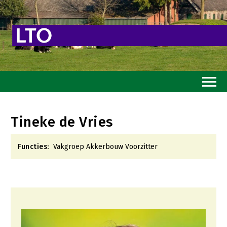
Home
Tineke de Vries
Toekomstvisie
Functies:
Vakgroep Akkerbouw Voorzitter
Goed eten
Mooi groen
Sterk ondernemerschap
Transitiepaden
Thema’s