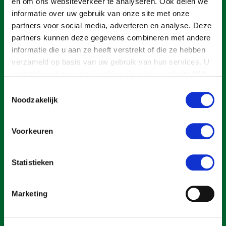
Onderwerpen
en om ons websiteverkeer te analyseren. Ook delen we
informatie over uw gebruik van onze site met onze
Konijnenhouderij
Bollenteelt
Vrouw en Bedrijf
Nieuws
partners voor social media, adverteren en analyse. Deze
Melkveehouderij
Bomen, vaste planten en zomerbloemen
partners kunnen deze gegevens combineren met andere
Nieuwsabonnement
informatie die u aan ze heeft verstrekt of die ze hebben
Paardenhouderij
Fruitteelt
Webinars
verzameld op basis van uw gebruik van hun services. U
Pluimveehouderij
Glastuinbouw
gaat akkoord met onze cookies als u onze website blijft
Over LTO
gebruiken.
Schapenhouderij
Paddenstoelen
Toestemmingsselectie
Noodzakelijk
LTO Nederland
Varkenshouderij
Vollegrondsgroente
Mensen
Een ondernemers- en werkgeversorganisatie met meerwaarde,
Vleesveehouderij
Voorkeuren
voor een sector met meerwaarde. Dat is Land- en Tuinbouw
Jaarverslag 2023
Bestuur en Directie
Organisatie Nederland (LTO).
Vacatures
Medewerkers
Statistieken
Pers
Vakgroepbestuurders
Over LTO
Marketing
Contact
Home
Over LTO