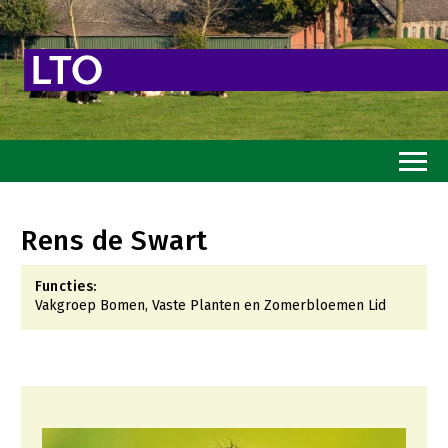
Home
Rens de Swart
Toekomstvisie
Functies:
Goed eten
Vakgroep Bomen, Vaste Planten en Zomerbloemen Lid
Mooi groen
Sterk ondernemerschap
Transitiepaden
Thema’s