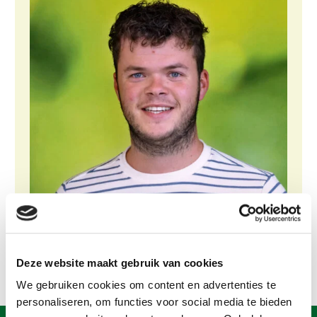
Gezonde planten
Gezonde dieren
Natuur, klimaat en energie
Bodem en water
Platteland en omgeving
Mens, ondernemerschap en onderwijs
Internationaal
Sectoren
Dier
Plant
Biologische Landbouw
Deze website maakt gebruik van cookies
We gebruiken cookies om content en advertenties te
Multifunctionele landbouw
Geitenhouderij
Akkerbouw
personaliseren, om functies voor social media te bieden
Kalverhouderij
Biologische Landbouw
Multifunctioneel