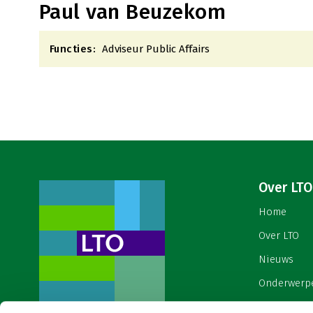
Paul van Beuzekom
Functies:
Adviseur Public Affairs
Over LTO
Home
Over LTO
Nieuws
Onderwerp
English