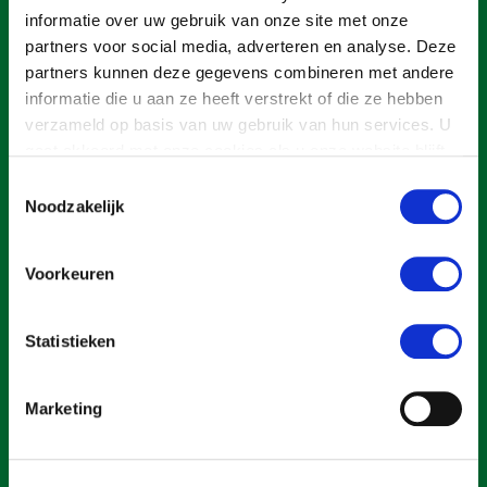
Onderwerpen
informatie over uw gebruik van onze site met onze
Konijnenhouderij
Bollenteelt
Vrouw en Bedrijf
partners voor social media, adverteren en analyse. Deze
Nieuws
Melkveehouderij
Bomen, vaste planten en zomerbloemen
partners kunnen deze gegevens combineren met andere
Nieuwsabonnement
informatie die u aan ze heeft verstrekt of die ze hebben
Paardenhouderij
Fruitteelt
verzameld op basis van uw gebruik van hun services. U
Webinars
Pluimveehouderij
Glastuinbouw
gaat akkoord met onze cookies als u onze website blijft
gebruiken.
Over LTO
Toestemmingsselectie
Schapenhouderij
Paddenstoelen
Noodzakelijk
LTO Nederland
Varkenshouderij
Vollegrondsgroente
Een ondernemers- en werkgeversorganisatie met meerwaarde,
Mensen
Vleesveehouderij
voor een sector met meerwaarde. Dat is Land- en Tuinbouw
Voorkeuren
Organisatie Nederland (LTO).
Jaarverslag 2023
Bestuur en Directie
Vacatures
Medewerkers
Statistieken
Pers
Vakgroepbestuurders
Over LTO
Marketing
Contact
Home
Over LTO