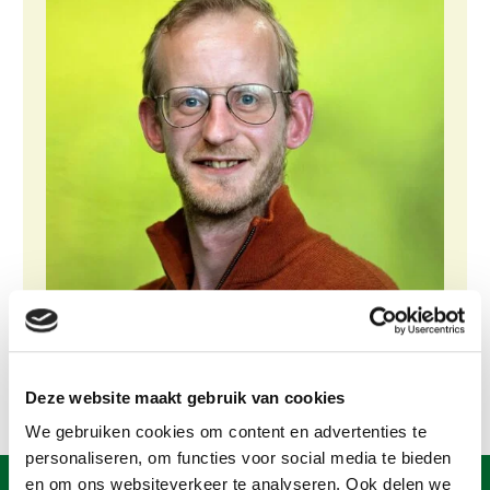
Gezonde planten
Gezonde dieren
Natuur, klimaat en energie
Bodem en water
Platteland en omgeving
Mens, ondernemerschap en onderwijs
Internationaal
Sectoren
Dier
Deze website maakt gebruik van cookies
Plant
Biologische Landbouw
We gebruiken cookies om content en advertenties te
Multifunctionele landbouw
Geitenhouderij
Akkerbouw
personaliseren, om functies voor social media te bieden
Kalverhouderij
Biologische Landbouw
Multifunctioneel
en om ons websiteverkeer te analyseren. Ook delen we