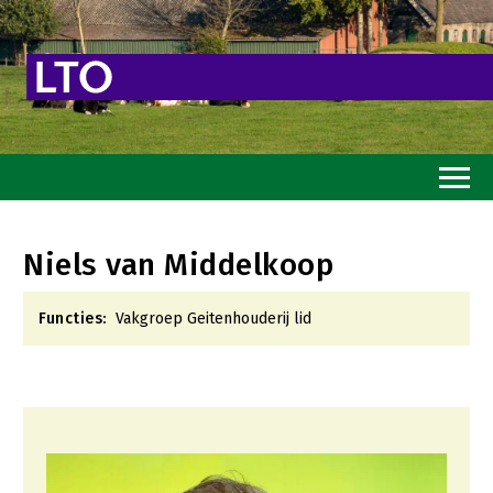
Home
Niels van Middelkoop
Toekomstvisie
Functies:
Vakgroep Geitenhouderij lid
Goed eten
Mooi groen
Sterk ondernemerschap
Transitiepaden
Thema’s