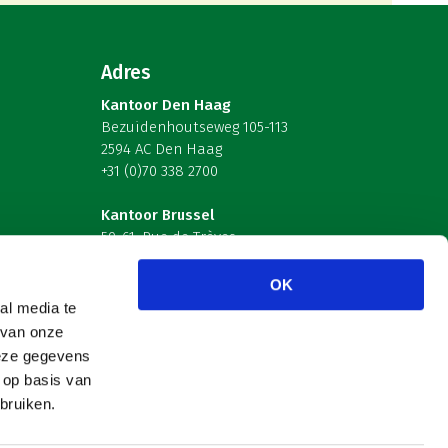
Adres
Kantoor Den Haag
Bezuidenhoutseweg 105-113
2594 AC Den Haag
+31 (0)70 338 2700
Kantoor Brussel
59-61, Rue de Trèves
B-1040 Brussel – België
OK
Volg ons
al media te
 van onze
deze gegevens
 op basis van
bruiken.