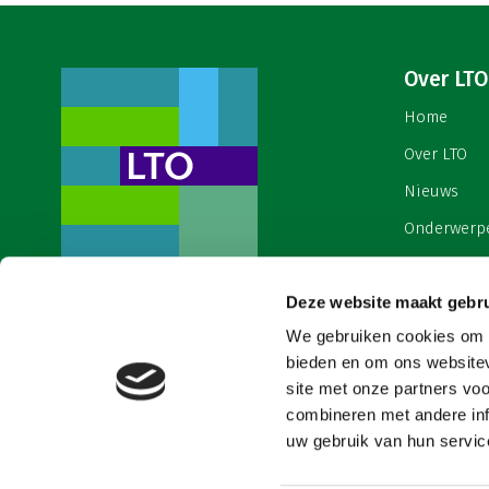
Over LTO
Home
Over LTO
Nieuws
Onderwerp
English
Deze website maakt gebru
Contact
Een ondernemers- en
werkgeversorganisatie met meerwaarde,
We gebruiken cookies om c
Cookies & 
voor een sector met meerwaarde. Dat is
bieden en om ons websitev
Land- en Tuinbouw Organisatie
site met onze partners vo
Nederland (LTO).
combineren met andere inf
uw gebruik van hun service