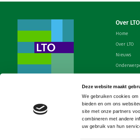
Over LTO
Home
Over LTO
Nieuws
Onderwerp
English
Deze website maakt gebru
Contact
Een ondernemers- en
werkgeversorganisatie met meerwaarde,
We gebruiken cookies om c
Cookies & 
voor een sector met meerwaarde. Dat is
bieden en om ons websitev
Land- en Tuinbouw Organisatie
site met onze partners vo
Nederland (LTO).
combineren met andere inf
uw gebruik van hun service