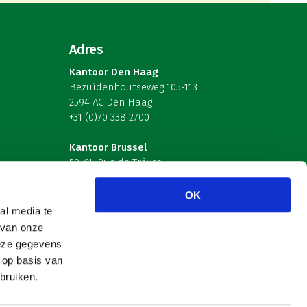
Adres
Kantoor Den Haag
Bezuidenhoutseweg 105-113
2594 AC Den Haag
+31 (0)70 338 2700
Kantoor Brussel
59-61, Rue de Trèves
B-1040 Brussel – België
OK
Volg ons
al media te
 van onze
deze gegevens
 op basis van
bruiken.